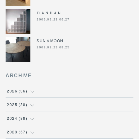
ＤＡＮＤＡＮ
2009.02.23 09:27
SUN＆MOON
2009.02.23 09:25
ARCHIVE
2026
(
36
)
(
3
)
2025
(
30
)
(
4
)
(
6
)
2024
(
88
)
(
3
)
(
4
)
(
7
)
2023
(
57
)