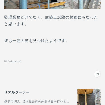
監理業務だけでなく、建築士試験の勉強にもなった
と思います。
彼も一筋の光を見つけたようです。
BLOG
(
1609
)
リアルクーラー
伊勢市U邸。足場撤去前の外装検査を行いまし