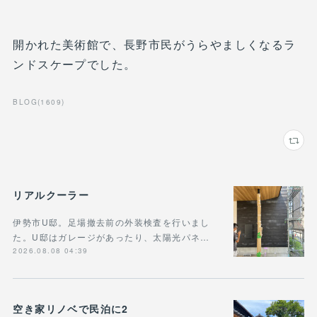
開かれた美術館で、長野市民がうらやましくなるラ
ンドスケープでした。
BLOG
(
1609
)
リアルクーラー
伊勢市U邸。足場撤去前の外装検査を行いまし
た。U邸はガレージがあったり、太陽光パネ…
2026.08.08 04:39
空き家リノベで民泊に2