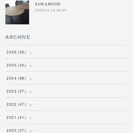
SUN＆MOON
2009.02.23 09:25
ARCHIVE
2026
(
36
)
(
3
)
2025
(
30
)
(
4
)
(
6
)
2024
(
88
)
(
3
)
(
4
)
(
7
)
2023
(
57
)
(
5
)
(
3
)
(
8
)
(
7
)
2022
(
47
)
(
5
)
(
2
)
(
9
)
(
6
)
(
7
)
2021
(
41
)
(
4
)
(
1
)
(
3
)
(
4
)
(
7
)
(
2
)
2020
(
37
)