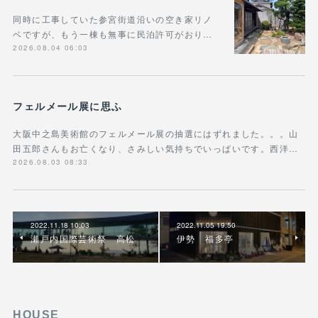
同時に工事していた参宮街道沿いの空き家リノ
ベですが、もう一棟も無事に民泊許可がおり…
2026.08.04 06:03
フェルメール展に思ふ
大阪中之島美術館のフェルメール展の抽選にはずれました。。。山
田五郎さんもお亡くなり、さみしい気持ちでいっぱいです。西洋…
2026.08.03 08:33
2022.11.18 10:03
2022.11.05 19:50
瀬戸内国際芸術祭 高松
伊勢 福多亭
HOUSE