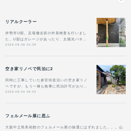
リアルクーラー
伊勢市U邸。足場撤去前の外装検査を行いまし
た。U邸はガレージがあったり、太陽光パネ…
2026.08.08 04:39
空き家リノベで民泊に2
同時に工事していた参宮街道沿いの空き家リノ
ベですが、もう一棟も無事に民泊許可がおり…
2026.08.04 06:03
フェルメール展に思ふ
大阪中之島美術館のフェルメール展の抽選にはずれました。。。山