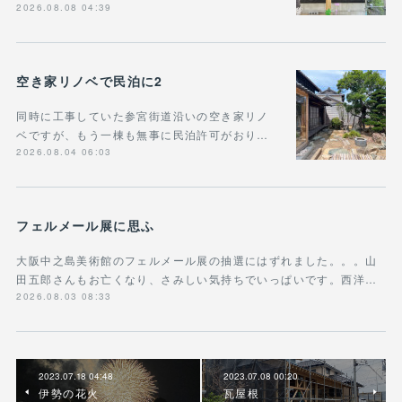
2026.08.08 04:39
空き家リノベで民泊に2
同時に工事していた参宮街道沿いの空き家リノ
ベですが、もう一棟も無事に民泊許可がおり…
2026.08.04 06:03
フェルメール展に思ふ
大阪中之島美術館のフェルメール展の抽選にはずれました。。。山
田五郎さんもお亡くなり、さみしい気持ちでいっぱいです。西洋…
2026.08.03 08:33
2023.07.18 04:48
2023.07.08 00:20
伊勢の花火
瓦屋根