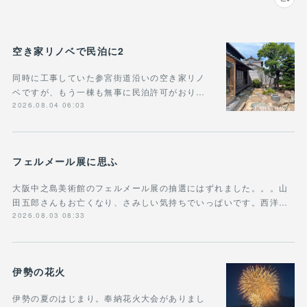
空き家リノベで民泊に2
同時に工事していた参宮街道沿いの空き家リノ
ベですが、もう一棟も無事に民泊許可がおり…
2026.08.04 06:03
フェルメール展に思ふ
大阪中之島美術館のフェルメール展の抽選にはずれました。。。山
田五郎さんもお亡くなり、さみしい気持ちでいっぱいです。西洋…
2026.08.03 08:33
伊勢の花火
伊勢の夏のはじまり。奉納花火大会がありまし