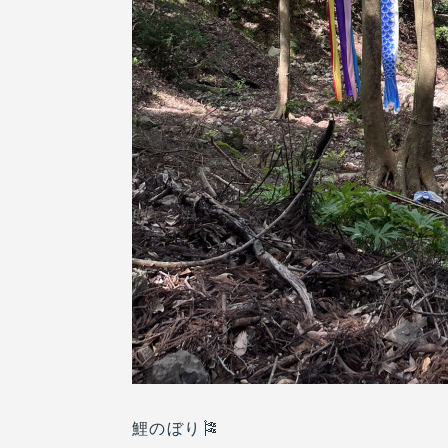
鯉のぼり🎏