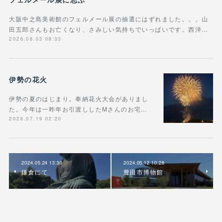
大阪中之島美術館のフェルメール展の抽選にはずれました。。。山
田五郎さんもお亡くなり、さみしい気持ちでいっぱいです。西洋…
2026.08.03 08:33
伊勢の花火
伊勢の夏のはじまり。奉納花火大会がありまし
た。今年は一昨年お引渡ししたMさんのお宅…
2026.07.19 02:20
2024.05.24 13:30
2024.05.12 10:28
鎌倉にて
豊田市博物館