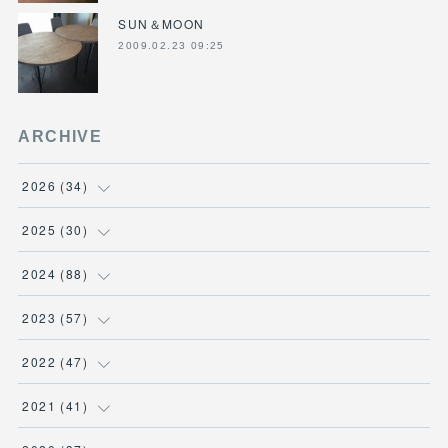
SUN＆MOON
2009.02.23 09:25
ARCHIVE
2026
(
34
)
(
1
)
2025
(
30
)
(
4
)
(
6
)
2024
(
88
)
(
3
)
(
4
)
(
7
)
2023
(
57
)
(
5
)
(
3
)
(
8
)
(
7
)
2022
(
47
)
(
5
)
(
2
)
(
9
)
(
6
)
(
7
)
2021
(
41
)
(
4
)
(
1
)
(
3
)
(
4
)
(
7
)