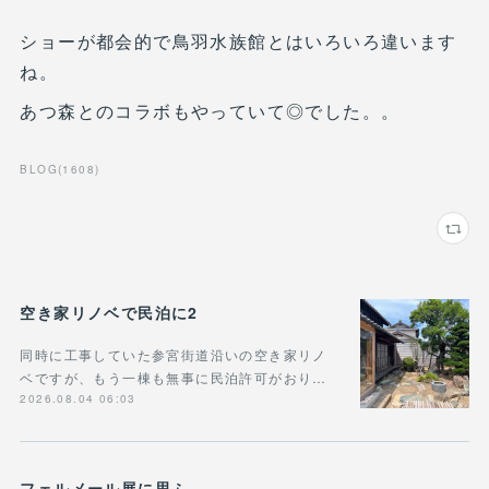
ショーが都会的で鳥羽水族館とはいろいろ違います
ね。
あつ森とのコラボもやっていて◎でした。。
BLOG
(
1608
)
空き家リノベで民泊に2
同時に工事していた参宮街道沿いの空き家リノ
ベですが、もう一棟も無事に民泊許可がおり…
2026.08.04 06:03
フェルメール展に思ふ