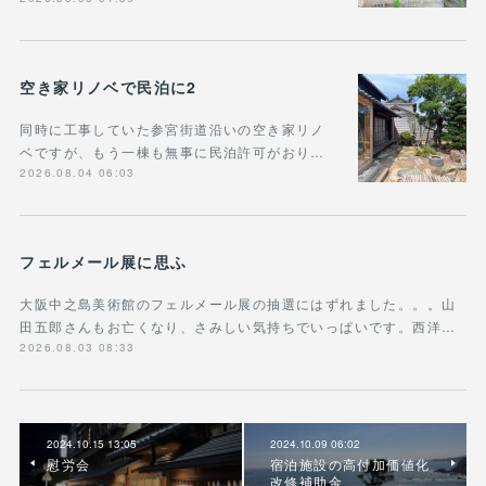
空き家リノベで民泊に2
同時に工事していた参宮街道沿いの空き家リノ
ベですが、もう一棟も無事に民泊許可がおり…
2026.08.04 06:03
フェルメール展に思ふ
大阪中之島美術館のフェルメール展の抽選にはずれました。。。山
田五郎さんもお亡くなり、さみしい気持ちでいっぱいです。西洋…
2026.08.03 08:33
2024.10.15 13:05
2024.10.09 06:02
慰労会
宿泊施設の高付加価値化
改修補助金