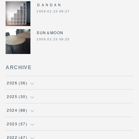
ＤＡＮＤＡＮ
2009.02.23 09:27
SUN＆MOON
2009.02.23 09:25
ARCHIVE
2026
(
36
)
(
3
)
2025
(
30
)
(
4
)
(
6
)
2024
(
88
)
(
3
)
(
4
)
(
7
)
2023
(
57
)
(
5
)
(
3
)
(
8
)
(
7
)
2022
(
47
)