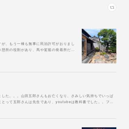
すが、もう一棟も無事に民泊許可がおりまし
休憩所の役割があり、馬や駕籠の発着所だ…
ました。。。山田五郎さんもお亡くなり、さみしい気持ちでいっぱ
とって五郎さんは先生であり、youtubeは教科書でした。。フ…