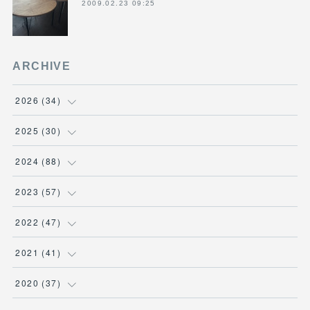
2009.02.23 09:25
ARCHIVE
2026
(
34
)
(
1
)
2025
(
30
)
(
4
)
(
6
)
2024
(
88
)
(
3
)
(
4
)
(
7
)
2023
(
57
)
(
5
)
(
3
)
(
8
)
(
7
)
2022
(
47
)
(
5
)
(
2
)
(
9
)
(
6
)
(
7
)
2021
(
41
)
(
4
)
(
1
)
(
3
)
(
4
)
(
7
)
(
2
)
2020
(
37
)
(
6
)
(
4
)
(
9
)
(
3
)
(
3
)