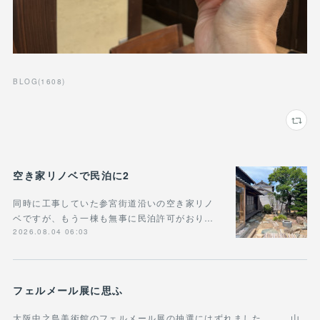
BLOG
(
1608
)
空き家リノベで民泊に2
同時に工事していた参宮街道沿いの空き家リノ
ベですが、もう一棟も無事に民泊許可がおり…
2026.08.04 06:03
フェルメール展に思ふ
大阪中之島美術館のフェルメール展の抽選にはずれました。。。山