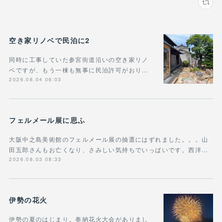
空き家リノベで民泊に2
同時に工事していた参宮街道沿いの空き家リノ
ベですが、もう一棟も無事に民泊許可がおり…
2026.08.04 06:03
フェルメール展に思ふ
大阪中之島美術館のフェルメール展の抽選にはずれました。。。山
田五郎さんもお亡くなり、さみしい気持ちでいっぱいです。西洋…
2026.08.03 08:33
伊勢の花火
伊勢の夏のはじまり。奉納花火大会がありまし