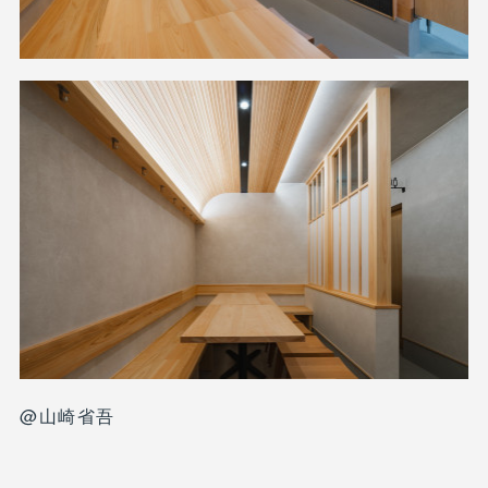
@山崎省吾