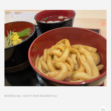
WORKS
(
58
)
SHOP•RESTAURANT
(
9
)