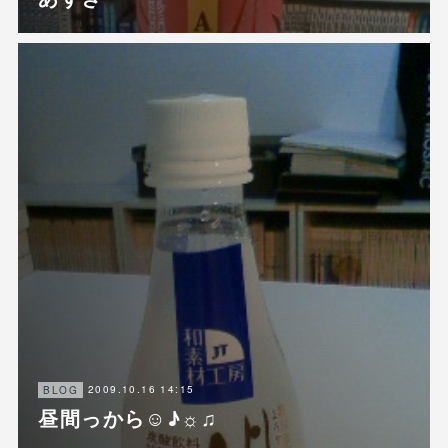
2009.10.16 14:15
BLOG
昼間っから☺♪☼♫