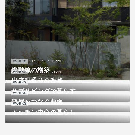
2017.01.01 08:29
WORKS
縦動線の増築
2016.01.01 08:49
WORKS
出来町通りの改修
2016.01.01 08:46
WORKS
サブリビングで暮らす
2016.01.01 08:43
WORKS
部屋をつなぐ曲面
2016.01.01 08:41
WORKS
キッチン中心の暮らし