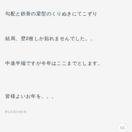
勾配と鉄骨の梁型のくりぬきにてこずり
結局、壁2枚しか貼れませんでした。。
中途半端ですが今年はここまでとします。
皆様よいお年を。。。
BLOG
(
1608
)