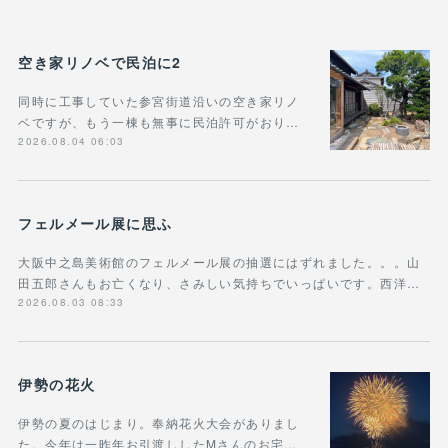
空き家リノベで民泊に2
同時に工事していた参宮街道沿いの空き家リノ
ベですが、もう一棟も無事に民泊許可がおり…
2026.08.04 06:03
フェルメール展に思ふ
大阪中之島美術館のフェルメール展の抽選にはずれました。。。山
田五郎さんもお亡くなり、さみしい気持ちでいっぱいです。西洋…
2026.08.03 08:33
伊勢の花火
伊勢の夏のはじまり。奉納花火大会がありまし
た。今年は一昨年お引渡ししたMさんのお宅…