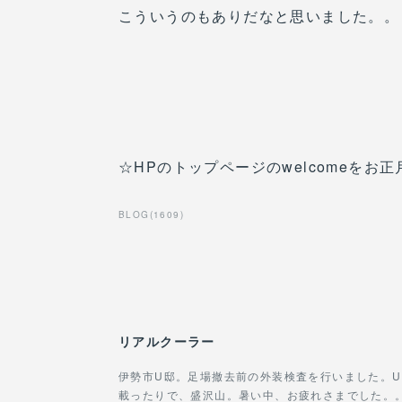
こういうのもありだなと思いました。。
☆HPのトップページのwelcomeをお
BLOG
(
1609
)
リアルクーラー
伊勢市U邸。足場撤去前の外装検査を行いました。
載ったりで、盛沢山。暑い中、お疲れさまでした。