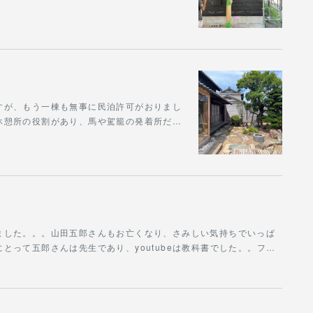
すが、もう一棟も無事に民泊許可がおりまし
休憩所の役割があり、馬や駕籠の発着所だ…
ました。。。山田五郎さんもお亡くなり、さみしい気持ちでいっぱ
とって五郎さんは先生であり、youtubeは教科書でした。。フ…