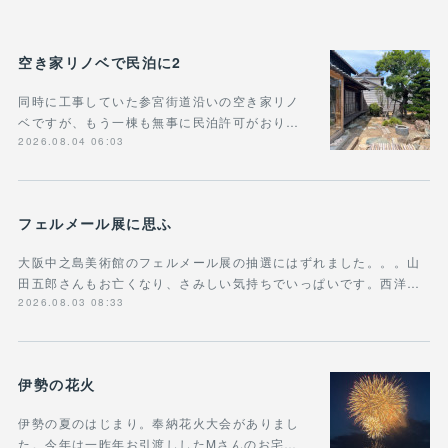
空き家リノベで民泊に2
同時に工事していた参宮街道沿いの空き家リノ
ベですが、もう一棟も無事に民泊許可がおり…
2026.08.04 06:03
フェルメール展に思ふ
大阪中之島美術館のフェルメール展の抽選にはずれました。。。山
田五郎さんもお亡くなり、さみしい気持ちでいっぱいです。西洋…
2026.08.03 08:33
伊勢の花火
伊勢の夏のはじまり。奉納花火大会がありまし
た。今年は一昨年お引渡ししたMさんのお宅…