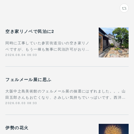
空き家リノベで民泊に2
同時に工事していた参宮街道沿いの空き家リノ
ベですが、もう一棟も無事に民泊許可がおり…
2026.08.04 06:03
フェルメール展に思ふ
大阪中之島美術館のフェルメール展の抽選にはずれました。。。山
田五郎さんもお亡くなり、さみしい気持ちでいっぱいです。西洋…
2026.08.03 08:33
伊勢の花火