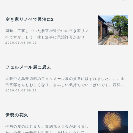
空き家リノベで民泊に2
同時に工事していた参宮街道沿いの空き家リノ
ベですが、もう一棟も無事に民泊許可がおり…
2026.08.04 06:03
フェルメール展に思ふ
大阪中之島美術館のフェルメール展の抽選にはずれました。。。山
田五郎さんもお亡くなり、さみしい気持ちでいっぱいです。西洋…
2026.08.03 08:33
伊勢の花火
伊勢の夏のはじまり。奉納花火大会がありまし
た。今年は一昨年お引渡ししたMさんのお宅…