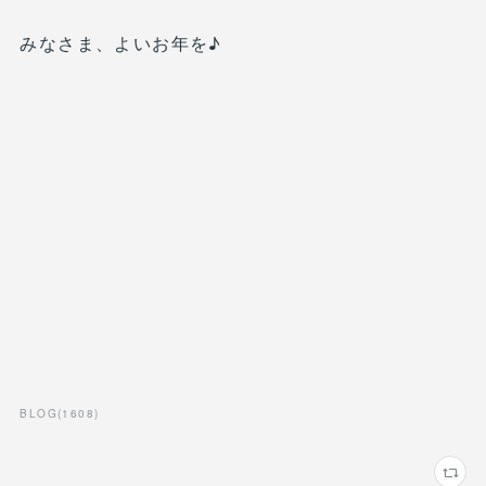
みなさま、よいお年を♪
BLOG
(
1608
)