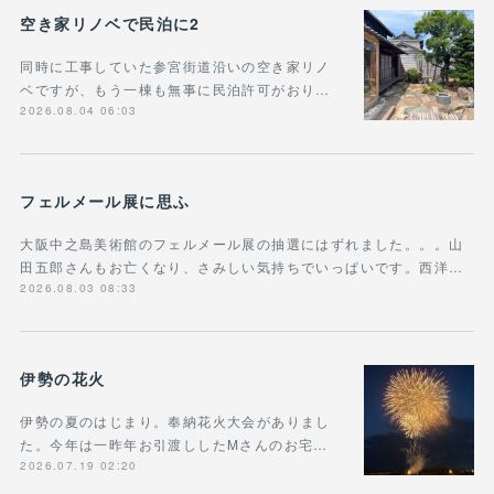
空き家リノベで民泊に2
同時に工事していた参宮街道沿いの空き家リノ
ベですが、もう一棟も無事に民泊許可がおり…
2026.08.04 06:03
フェルメール展に思ふ
大阪中之島美術館のフェルメール展の抽選にはずれました。。。山
田五郎さんもお亡くなり、さみしい気持ちでいっぱいです。西洋…
2026.08.03 08:33
伊勢の花火
伊勢の夏のはじまり。奉納花火大会がありまし
た。今年は一昨年お引渡ししたMさんのお宅…
2026.07.19 02:20