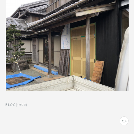
BLOG
(
1609
)