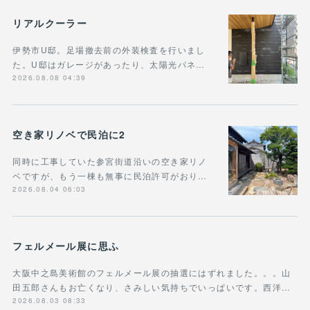
リアルクーラー
伊勢市U邸。足場撤去前の外装検査を行いまし
た。U邸はガレージがあったり、太陽光パネ…
2026.08.08 04:39
空き家リノベで民泊に2
同時に工事していた参宮街道沿いの空き家リノ
ベですが、もう一棟も無事に民泊許可がおり…
2026.08.04 06:03
フェルメール展に思ふ
大阪中之島美術館のフェルメール展の抽選にはずれました。。。山
田五郎さんもお亡くなり、さみしい気持ちでいっぱいです。西洋…
2026.08.03 08:33