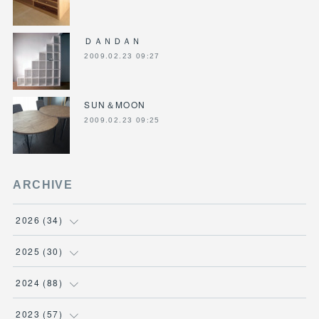
ＤＡＮＤＡＮ
2009.02.23 09:27
SUN＆MOON
2009.02.23 09:25
ARCHIVE
2026
(
34
)
(
1
)
2025
(
30
)
(
4
)
(
6
)
2024
(
88
)
(
3
)
(
4
)
(
7
)
2023
(
57
)