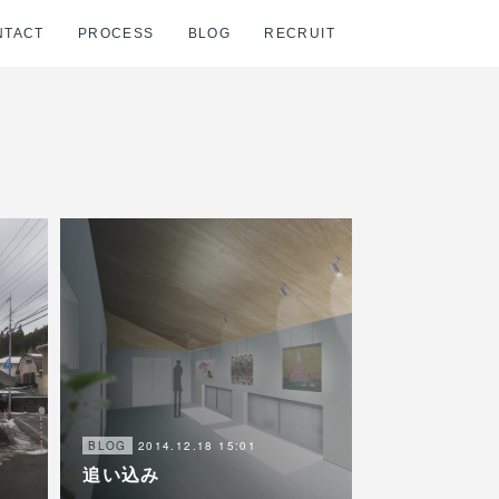
NTACT
PROCESS
BLOG
RECRUIT
2014.12.18 15:01
BLOG
追い込み