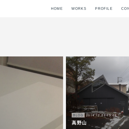
HOME
WORKS
PROFILE
CO
2014.12.21 13:09
BLOG
高野山