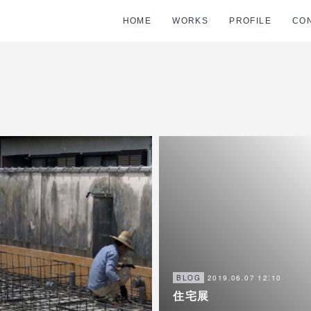
HOME
WORKS
PROFILE
CO
2019.06.07 12:10
BLOG
住宅展