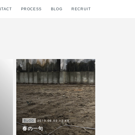
NTACT
PROCESS
BLOG
RECRUIT
2019.06.03 12:48
BLOG
春の一句